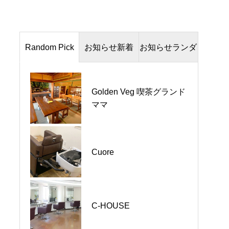
Random Pick
お知らせ新着
お知らせランダ
Up
ム
河内長野市｜とんかつの
Golden Veg 喫茶グランド
パーマハウス KAZZ / 無料
山田屋 河内長野店｜お盆
ママ
送迎のお知らせ
休みのお知らせ
富田林市｜洋服のお直し
河内長野市｜Cuore｜キャ
Cuore
エスポワール｜お盆休み
ンペーンのお知らせ
のお知らせ
千早赤阪村｜ガーデンカ
富田林市｜大いちょう｜
C-HOUSE
フェレモン｜夏季休暇の
アルバイトスタッフ募集
お知らせ
中！