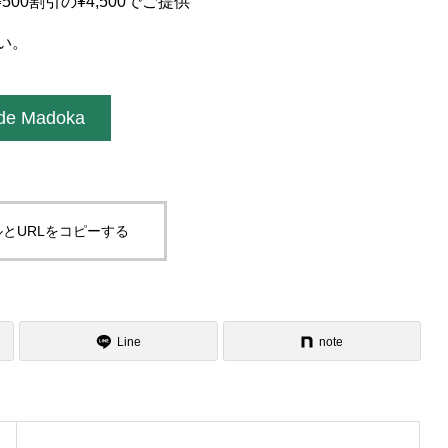
0割引の¥4,500でご提供
い。
 de Madoka
とURLをコピーする
Line
note