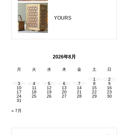
河内長野市｜C-HOUSE｜
お菓子の夢工房 樹 / 平蔵
YOURS
新たなスタートを迎えま
さんの珈琲ゼリー
した
2026年8月
月
火
水
木
金
土
日
1
2
3
4
5
6
7
8
9
10
11
12
13
14
15
16
17
18
19
20
21
22
23
24
25
26
27
28
29
30
31
« 7月