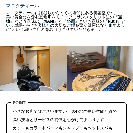
マニクティール
マニクティールは滝谷駅からすぐの場所にある美容室です。
美の黄金比を含む五角形をモチーフにサンスクリット語の『
宝
物
』という意味の『
MANI
』と『
小屋
』という意味の『
kutir
』と
いう単語から “お客様との大切なご縁を繋ぐ部屋になりますよう
に”という思いで店名を名づけさせていただきました。
POINT
小さなお店ではございますが、居心地の良い空間と質の
高い技術とサービスの提供を心がけてまいります。
カットもカラーもパーマもシャンプーもヘッドスパも…