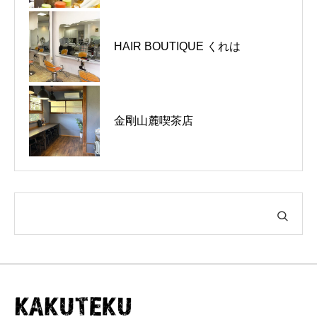
富田林市｜とんかつの山田屋 富田
HAIR BOUTIQUE くれは
林店｜お盆休みのお知らせ
河内長野市｜とんかつの山田屋 河
金剛山麓喫茶店
内長野店｜お盆休みのお知らせ