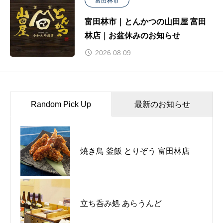
富田林市
富田林市｜とんかつの山田屋 富田
林店｜お盆休みのお知らせ
2026.08.09
Random Pick Up
最新のお知らせ
河内長野市｜泰乃郷整骨院｜10周
焼き鳥 釜飯 とりぞう 富田林店
年を迎えました！
河内長野市｜りゅう整骨院｜お盆
立ち呑み処 あらうんど
休みのお知らせ