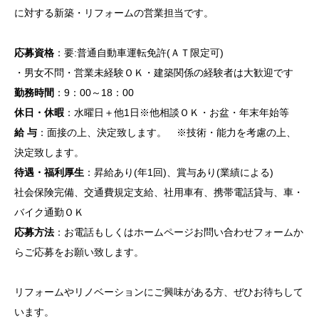
に対する新築・リフォームの営業担当です。
応募資格
：要:普通自動車運転免許(ＡＴ限定可)
・男女不問・営業未経験ＯＫ・建築関係の経験者は大歓迎です
勤務時間
：9：00～18：00
休日・休暇
：水曜日＋他1日※他相談ＯＫ・お盆・年末年始等
給 与
：面接の上、決定致します。 ※技術・能力を考慮の上、
決定致します。
待遇・福利厚生
：昇給あり(年1回)、賞与あり(業績による)
社会保険完備、交通費規定支給、社用車有、携帯電話貸与、車・
バイク通勤ＯＫ
応募方法
：お電話もしくはホームページお問い合わせフォームか
らご応募をお願い致します。
リフォームやリノベーションにご興味がある方、ぜひお待ちして
います。