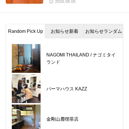
2026.08.05
Random Pick Up
お知らせ新着
お知らせランダム
NAGOMI THAILAND / ナゴミタイ
河内長野市｜C-HOUSE｜新たな
トキヲコエテ就労継続支援B型 /
ランド
スタートを迎えました
お弁当のテイクアウトも
河内長野市｜La Capucine｜ディ
ラッシュ美容室 / マイクロスコー
パーマハウス KAZZ
ナーコース
プ頭皮診断
東京都品川区｜あか豆｜東京にお
Plumage / 一軒家のベーカリーカ
金剛山麓喫茶店
越しの際はお立ち寄りください
フェ