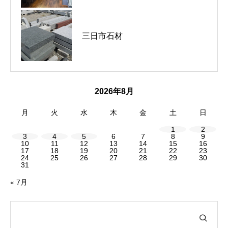
大黒屋 クリーニング / 夏物衣類の
河内長野市｜La Capucine｜ラン
三日市石材
お手入れや祭礼用品の汚れもお任
チコース
せ
2026年8月
月
火
水
木
金
土
日
1
2
3
4
5
6
7
8
9
10
11
12
13
14
15
16
17
18
19
20
21
22
23
24
25
26
27
28
29
30
31
« 7月