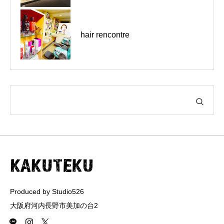
千早赤阪村｜金剛山麓喫茶店｜8
hair rencontre
月の営業について
Produced by Studio526
大阪府河内長野市美加の台2