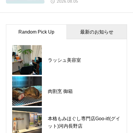
2026.08.05
Random Pick Up
最新のお知らせ
河内長野市｜C-HOUSE｜新たな
ラッシュ美容室
スタートを迎えました
東京都品川区｜あか豆｜東京にお
肉割烹 御箱
越しの際はお立ち寄りください
本格もみほぐし専門店Goo-it!(グイ
河内長野市｜La Capucine｜ラン
ット)河内長野店
チコース