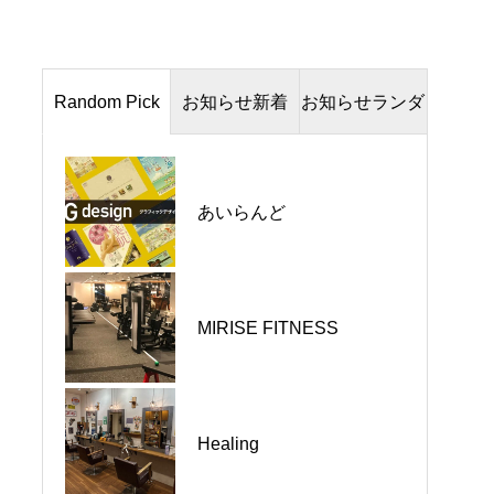
Random Pick
お知らせ新着
お知らせランダ
Up
ム
河内長野市｜C-HOUSE｜
ナイト動物クリニック / 求
あいらんど
新たなスタートを迎えま
人募集のお知らせ
した
東京都品川区｜あか豆｜
puku puku / 営業について
MIRISE FITNESS
東京にお越しの際はお立
のお知らせ（2025.03）
ち寄りください
河内長野市｜La Capucine
森永造園 / 株式会社に変わ
Healing
｜ランチコース
りました！