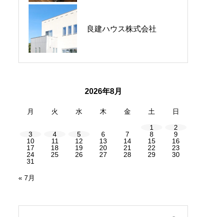
千早赤阪村｜金剛山麓喫
龍馬家 / 旬の鴨メニュー始
良建ハウス株式会社
茶店｜8月の営業について
まっています！
2026年8月
月
火
水
木
金
土
日
1
2
3
4
5
6
7
8
9
10
11
12
13
14
15
16
17
18
19
20
21
22
23
24
25
26
27
28
29
30
31
« 7月