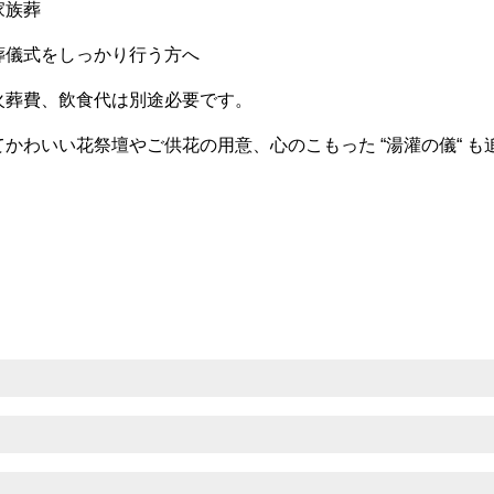
家族葬
葬儀式をしっかり行う方へ
火葬費、飲食代は別途必要です。
かわいい花祭壇やご供花の用意、心のこもった “湯灌の儀“ も