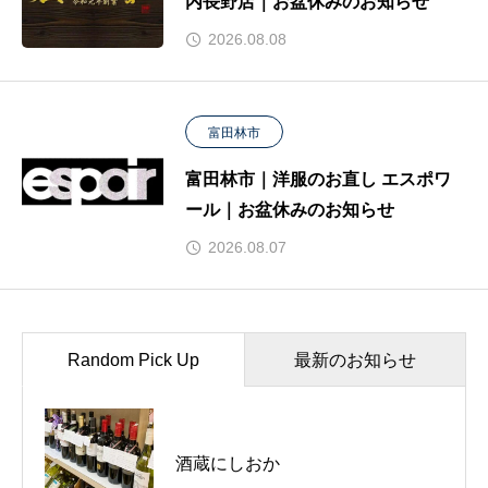
内長野店｜お盆休みのお知らせ
2026.08.08
富田林市
富田林市｜洋服のお直し エスポワ
ール｜お盆休みのお知らせ
2026.08.07
Random Pick Up
最新のお知らせ
富田林市｜とんかつの山田屋 富田
酒蔵にしおか
林店｜お盆休みのお知らせ