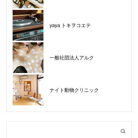
河内長野市｜とんかつの山田屋 河
yaya トキヲコエテ
内長野店｜お盆休みのお知らせ
富田林市｜洋服のお直し エスポワ
一般社団法人アルク
ール｜お盆休みのお知らせ
千早赤阪村｜ガーデンカフェレモ
ナイト動物クリニック
ン｜夏季休暇のお知らせ