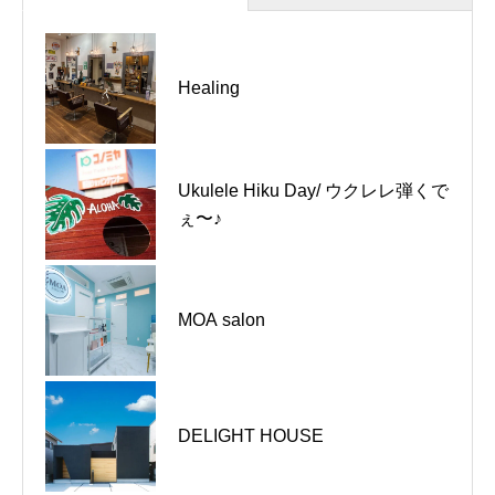
河内長野市｜泰乃郷整骨院｜10周
Healing
年を迎えました！
Ukulele Hiku Day/ ウクレレ弾くで
河内長野市｜りゅう整骨院｜お盆
ぇ〜♪
休みのお知らせ
富田林市｜とんかつの山田屋 富田
MOA salon
林店｜お盆休みのお知らせ
河内長野市｜とんかつの山田屋 河
DELIGHT HOUSE
内長野店｜お盆休みのお知らせ