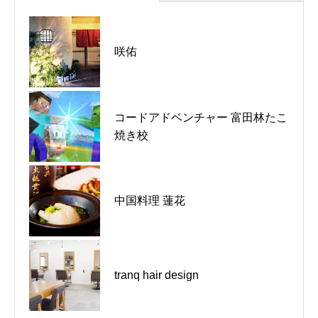
河内長野市｜泰乃郷整骨院｜10周
咲佑
年を迎えました！
コードアドベンチャー 富田林たこ
河内長野市｜りゅう整骨院｜お盆
焼き校
休みのお知らせ
富田林市｜とんかつの山田屋 富田
中国料理 蓮花
林店｜お盆休みのお知らせ
河内長野市｜とんかつの山田屋 河
tranq hair design
内長野店｜お盆休みのお知らせ