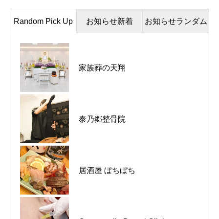
Random Pick Up
お知らせ新着
お知らせランダム
河内長野市｜C-HOUSE｜新たな
家族葬の天翔
街の駄菓子屋 / 週一日だけの営業
スタートを迎えました
河内長野市｜クレアミュージック
東京都品川区｜あか豆｜東京にお
泰乃郷整骨院
河内長野｜体験レッスンも無料で
越しの際はお立ち寄りください
受け付け
河内長野市｜La Capucine｜ラン
ナイト動物クリニック / 2月、3月
居酒屋 ぼちぼち
チコース
は水曜日も診察