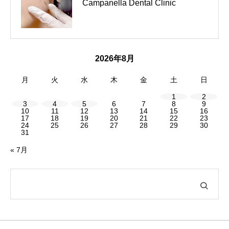
千早赤阪村｜金剛山麓喫茶店｜8
puku puku / ゲージフリーのペット
Campanella Dental Clinic
月の営業について
サロン
2026年8月
月
火
水
木
金
土
日
1
2
3
4
5
6
7
8
9
10
11
12
13
14
15
16
17
18
19
20
21
22
23
24
25
26
27
28
29
30
31
« 7月