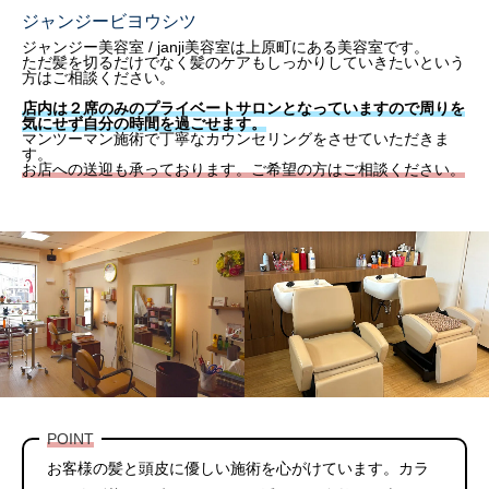
ジャンジービヨウシツ
ジャンジー美容室 / janji美容室は上原町にある美容室です。
ただ髪を切るだけでなく髪のケアもしっかりしていきたいという
方はご相談ください。
店内は２席のみのプライベートサロンとなっていますので周りを
気にせず自分の時間を過ごせます。
マンツーマン施術で丁寧なカウンセリングをさせていただきま
す。
お店への送迎も承っております。ご希望の方はご相談ください。
POINT
お客様の髪と頭皮に優しい施術を心がけています。カラ